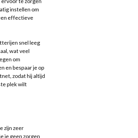
n ervoor te zorgen
atig instellen om
 een effectieve
terijen snel leeg
aal, wat veel
rwegen om
en en bespaar je op
net, zodat hij altijd
te plek wilt
 zijn zeer
je je geen zorgen