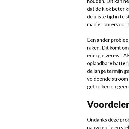
houden. Dit kan he
dat de klok beter k
de juiste tijd in t
manier om ervoor t
Een ander probleem
raken. Dit komt om
energie vereist. Al
oplaadbare batteri
de lange termijn gel
voldoende stroom he
gebruiken en geen
Voordelen
Ondanks deze prob
nauwkeurig en stel