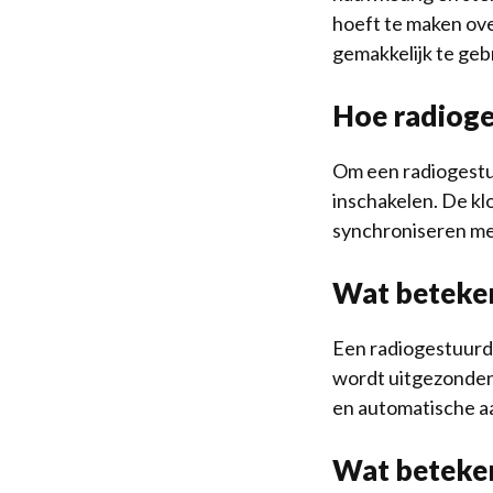
hoeft te maken ove
gemakkelijk te geb
Hoe radioge
Om een radiogestuu
inschakelen. De klo
synchroniseren met
Wat beteken
Een radiogestuurde
wordt uitgezonden
en automatische aa
Wat beteken