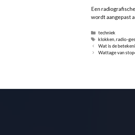
Een radiografische
wordt aangepast aa
Categorieën
techniek
Tags
klokken
,
radio-ge
Wat is de betekeni
Wattage van stop