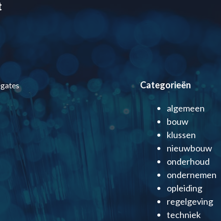
t
Categorieën
ogates
algemeen
bouw
klussen
nieuwbouw
onderhoud
ondernemen
opleiding
regelgeving
techniek