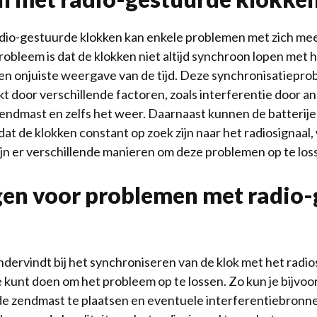
adio-gestuurde klokken kan enkele problemen met zich m
bleem is dat de klokken niet altijd synchroon lopen met h
een onjuiste weergave van de tijd. Deze synchronisatiep
 door verschillende factoren, zoals interferentie door a
zendmast en zelfs het weer. Daarnaast kunnen de batterije
at de klokken constant op zoek zijn naar het radiosignaal,
zijn er verschillende manieren om deze problemen op te los
en voor problemen met radio-
dervindt bij het synchroniseren van de klok met het radiosi
je kunt doen om het probleem op te lossen. Zo kun je bijvo
j de zendmast te plaatsen en eventuele interferentiebronne