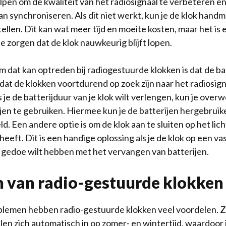
lpen om de kwaliteit van het radiosignaal te verbeteren e
an synchroniseren. Als dit niet werkt, kun je de klok handm
e stellen. Dit kan wat meer tijd en moeite kosten, maar het is
e zorgen dat de klok nauwkeurig blijft lopen.
 dat kan optreden bij radiogestuurde klokken is dat de bat
dat de klokken voortdurend op zoek zijn naar het radiosign
s je de batterijduur van je klok wilt verlengen, kun je ove
jen te gebruiken. Hiermee kun je de batterijen hergebruik
d. Een andere optie is om de klok aan te sluiten op het licht
eft. Dit is een handige oplossing als je de klok op een vas
 gedoe wilt hebben met het vervangen van batterijen.
 van radio-gestuurde klokken
lemen hebben radio-gestuurde klokken veel voordelen. Ze
len zich automatisch in op zomer- en wintertijd, waardoor 