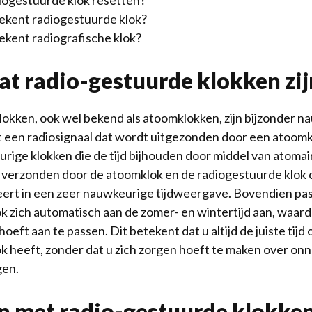
iogestuurde klok resetten?
ekent radiogestuurde klok?
kent radiografische klok?
at radio-gestuurde klokken zij
okken, ook wel bekend als atoomklokken, zijn bijzonder 
t een radiosignaal dat wordt uitgezonden door een atoom
eurige klokken die de tijd bijhouden door middel van atoma
 verzonden door de atoomklok en de radiogestuurde klok 
teert in een zeer nauwkeurige tijdweergave. Bovendien pa
k zich automatisch aan de zomer- en wintertijd aan, waard
oeft aan te passen. Dit betekent dat u altijd de juiste tijd
ok heeft, zonder dat u zich zorgen hoeft te maken over 
gen.
 met radio-gestuurde klokke