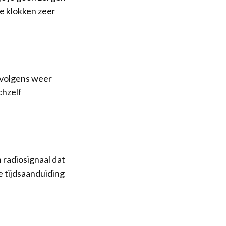
e klokken zeer
rvolgens weer
chzelf
 radiosignaal dat
 tijdsaanduiding