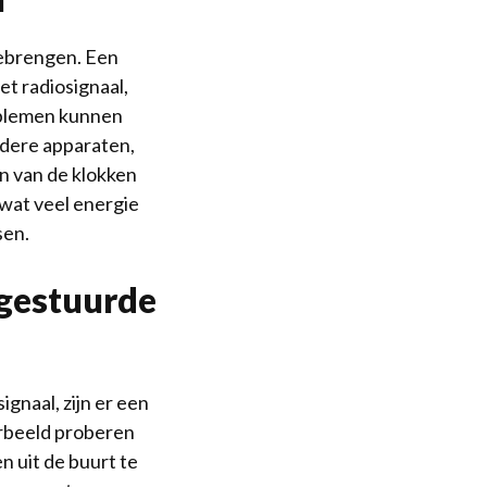
eebrengen. Een
et radiosignaal,
roblemen kunnen
ndere apparaten,
n van de klokken
 wat veel energie
sen.
gestuurde
gnaal, zijn er een
orbeeld proberen
n uit de buurt te