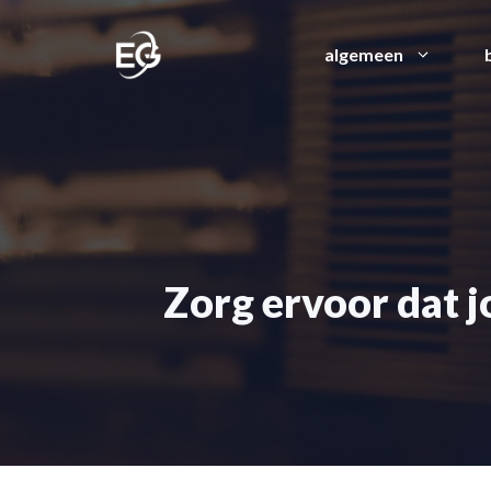
Ga
naar
algemeen
de
inhoud
Zorg ervoor dat j