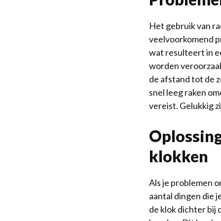
Het gebruik van r
veelvoorkomend pro
wat resulteert in 
worden veroorzaakt
de afstand tot de 
snel leeg raken omd
vereist. Gelukkig 
Oplossing
klokken
Als je problemen on
aantal dingen die 
de klok dichter bi