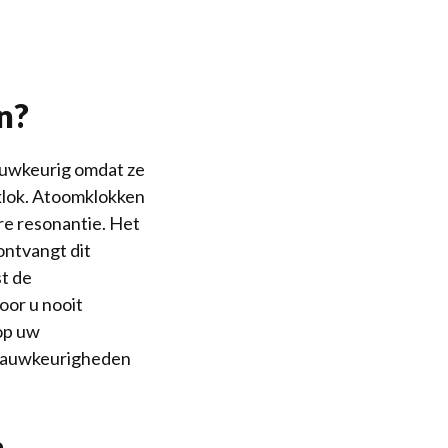
n?
nauwkeurig omdat ze
klok. Atoomklokken
ire resonantie. Het
ontvangt dit
st de
oor u nooit
 op uw
onnauwkeurigheden
n