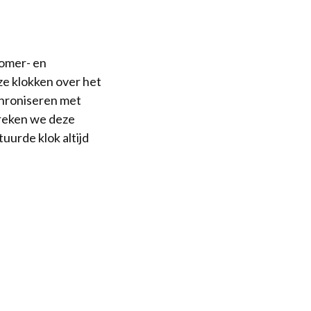
zomer- en
ze klokken over het
chroniseren met
spreken we deze
urde klok altijd