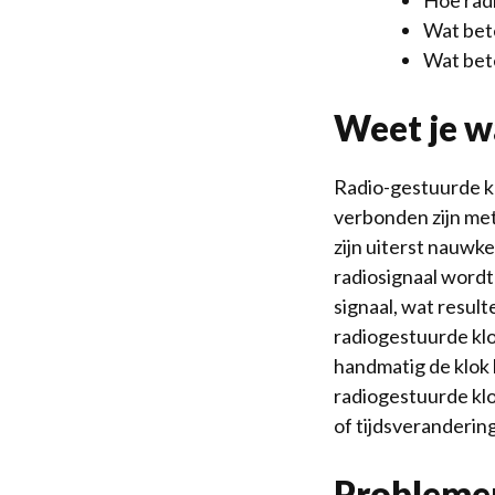
Hoe rad
Wat bet
Wat bete
Weet je w
Radio-gestuurde kl
verbonden zijn me
zijn uiterst nauwk
radiosignaal wordt
signaal, wat resul
radiogestuurde klo
handmatig de klok h
radiogestuurde kl
of tijdsveranderin
Problemen