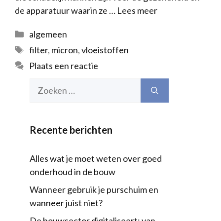
de apparatuur waarin ze …
Lees meer
Categorieën
algemeen
Tags
filter
,
micron
,
vloeistoffen
Plaats een reactie
Zoek
naar:
Recente berichten
Alles wat je moet weten over goed
onderhoud in de bouw
Wanneer gebruik je purschuim en
wanneer juist niet?
De bouwsector digitaliseert: van